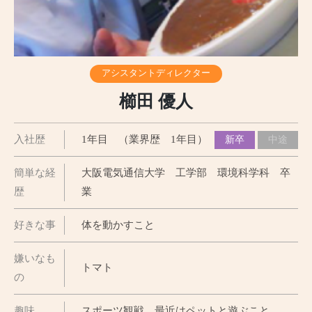
アシスタントディレクター
櫛田 優人
入社歴
1年目 （業界歴 1年目）
新卒
中途
簡単な経
大阪電気通信大学 工学部 環境科学科 卒
歴
業
好きな事
体を動かすこと
嫌いなも
トマト
の
趣味
スポーツ観戦、最近はペットと遊ぶこと