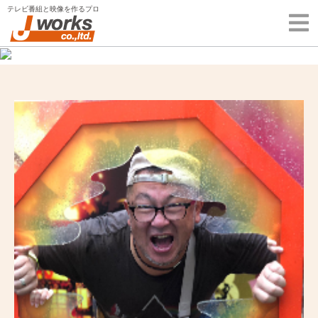
Skip
テレビ番組と映像を作るプロ
to
content