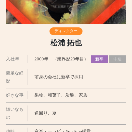
ディレクター
松浦 拓也
入社年
2000年 （業界歴29年目）
新卒
中途
簡単な経
前身の会社に新卒で採用
歴
好きな事
果物、和菓子、炭酸、家族
嫌いなも
遠回り、夏
の
趣味
音楽・テレビ・YouTube鑑賞