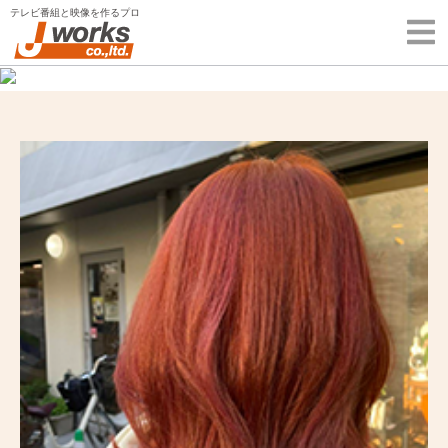
Skip
テレビ番組と映像を作るプロ
to
content