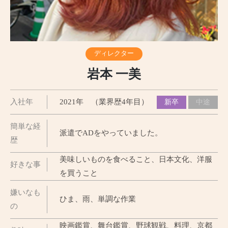
ディレクター
岩本 一美
入社年
2021年 （業界歴4年目）
新卒
中途
簡単な経
派遣でADをやっていました。
歴
美味しいものを食べること、日本文化、洋服
好きな事
を買うこと
嫌いなも
ひま、雨、単調な作業
の
映画鑑賞、舞台鑑賞、野球観戦、料理、京都