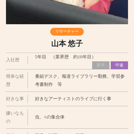
リサーチャー
山本 悠子
5年目 （業界歴 約10年目）
入社歴
新卒
中途
簡単な経
番組デスク、報道ライブラリー勤務、学習参
歴
考書制作 等
好きな事
好きなアーティストのライブに行く事
嫌いなも
虫、○の集合体
の