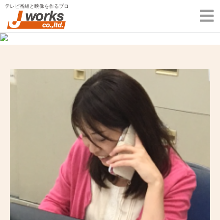
Skip
テレビ番組と映像を作るプロ
to
content