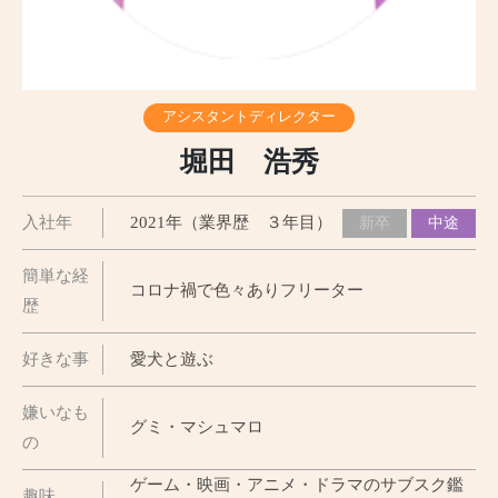
アシスタントディレクター
堀田 浩秀
入社年
2021年（業界歴 ３年目）
新卒
中途
簡単な経
コロナ禍で色々ありフリーター
歴
好きな事
愛犬と遊ぶ
嫌いなも
グミ・マシュマロ
の
ゲーム・映画・アニメ・ドラマのサブスク鑑
趣味