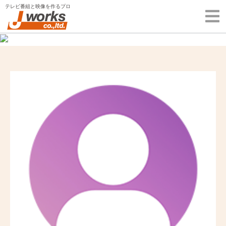
Skip
テレビ番組と映像を作るプロ
to
content