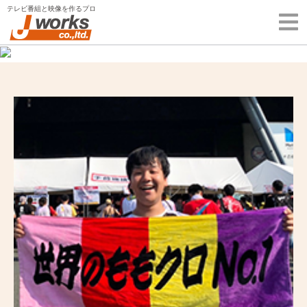
Skip
テレビ番組と映像を作るプロ
to
content