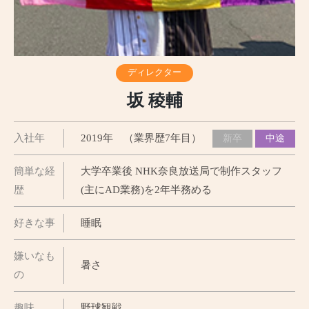
ディレクター
坂 稜輔
入社年
2019年 （業界歴7年目）
新卒
中途
簡単な経
大学卒業後 NHK奈良放送局で制作スタッフ
歴
(主にAD業務)を2年半務める
好きな事
睡眠
嫌いなも
暑さ
の
趣味
野球観戦